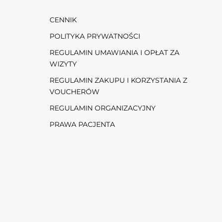
teg
chw
CENNIK
ji i
któ
od
co 
POLITYKA PRYWATNOŚCI
roz
REGULAMIN UMAWIANIA I OPŁAT ZA
linikę
nat
WIZYTY
rzy
sta
istów
ne
REGULAMIN ZAKUPU I KORZYSTANIA Z
m
VOUCHERÓW
zesną
I t
 ale
REGULAMIN ORGANIZACYJNY
pra
spo
PRAWA PACJENTA
ta.
po
m
wiz
kon
rów
pop
med
zas
prz
kom