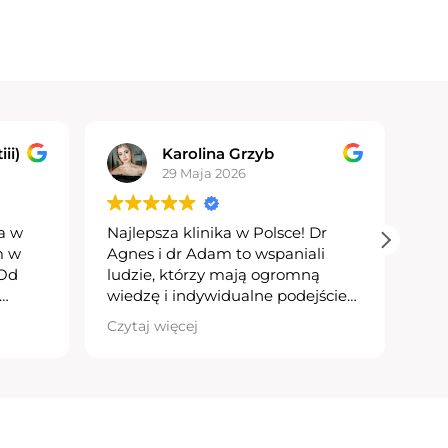
ii)
Karolina Grzyb
29 Maja 2026
ta w
Najlepsza klinika w Polsce! Dr
Pro
am w
Agnes i dr Adam to wspaniali
pow
 Od
ludzie, którzy mają ogromną
prz
wiedzę i indywidualne podejście
now
,
do pacjenta. To miejsce, do
prz
Czytaj więcej
Czy
nizację
którego chce się wracać i które z
ziła
czystym sumieniem mogę polecić
Pol
iad,
każdemu
uza
e było
Ze 
oznać
wyp
a
śla