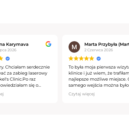
na Karymava
Marta Przybyła (Marti
ipca 2026
2 Czerwca 2026
ry. Chciałam serdecznie
To była moja pierwsza wizy
ać za zabieg laserowy
klinice i już wiem, że trafił
el's Clinic.Po raz
najlepsze możliwe miejsce.
dowiedziałam się o
samego wejścia można było
óżowatym i było to dla
odczuć pełen profesjonalizm
ej
Czytaj więcej
dziwe odkrycie. Bardzo
życzliwość i doskonałą orga
ę, że można odpowiednio
pracy. Dr Agnes przeprowad
ego leczenie i że dzięki
niezwykle szczegółowy wyw
erwienienia będą pod
poświęcając mi tyle czasu, il
Jeszcze raz bardzo
potrzebne, aby dokładnie p
a profesjonalną opiekę i
problemy i odpowiedzieć n