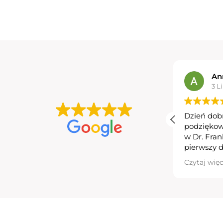
An
3 L
Dzień dob
podziękow
w Dr. Frank
pierwszy 
trądziku r
Czytaj więc
mnie praw
się ciesz
wspierać j
temu zacz
kontrolą. 
dziękuję z