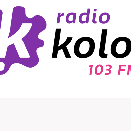
kazówki!
wszystkie moje pytania.
Ogromne wrażenie zrobiła 
mnie pogłębiona diagnostyk
wykorzystaniem nowoczesn
technologii komputerowych
Badanie było bardzo dokład
każdy etap został jasno i cie
wyjaśniony. Szczególnie do
holistyczne podejście do pa
– nie skupiono się wyłącznie
objawach, ale przeanalizow
również możliwe przyczyny
problemu oraz czynniki
wpływające na stan skóry. P
Doktor wykazała się ogrom
wiedzą, empatią i
zaangażowaniem. Wszystki
zalecenia zostały szczegóło
omówione, a na koniec
otrzymałam przejrzysty, dok
rozpisany plan działania. Dz